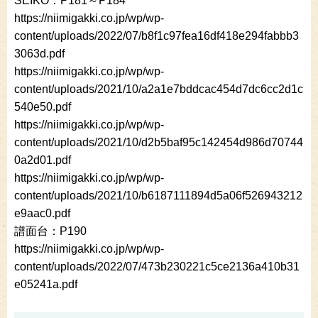
SEIKO：P181～P184
https://niimigakki.co.jp/wp/wp-
content/uploads/2022/07/b8f1c97fea16df418e294fabbb3
3063d.pdf
https://niimigakki.co.jp/wp/wp-
content/uploads/2021/10/a2a1e7bddcac454d7dc6cc2d1c
540e50.pdf
https://niimigakki.co.jp/wp/wp-
content/uploads/2021/10/d2b5baf95c142454d986d70744
0a2d01.pdf
https://niimigakki.co.jp/wp/wp-
content/uploads/2021/10/b6187111894d5a06f526943212
e9aac0.pdf
譜面台：P190
https://niimigakki.co.jp/wp/wp-
content/uploads/2022/07/473b230221c5ce2136a410b31
e05241a.pdf