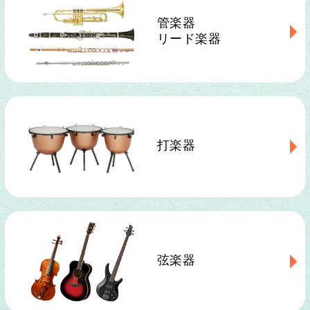
管楽器
リード楽器
打楽器
弦楽器