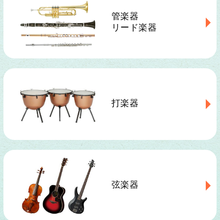
管楽器
リード楽器
打楽器
弦楽器