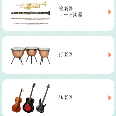
管楽器
リード楽器
打楽器
弦楽器