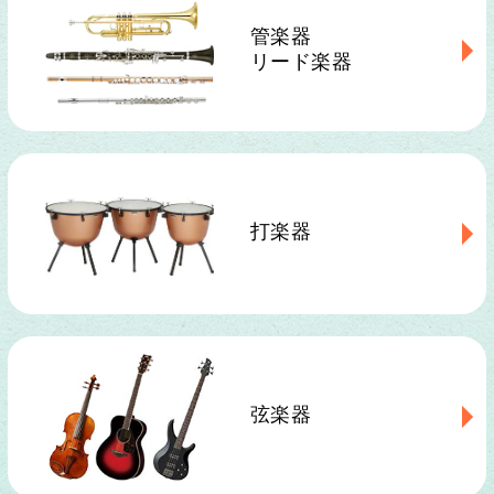
管楽器
リード楽器
打楽器
弦楽器