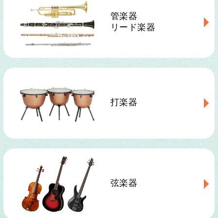
管楽器
リード楽器
打楽器
弦楽器