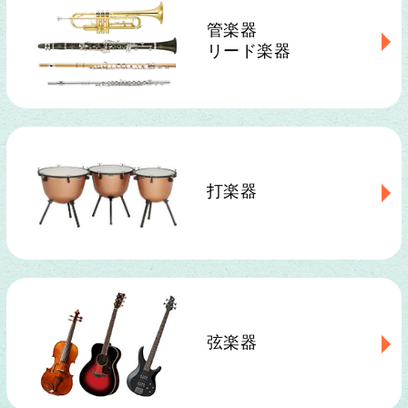
管楽器
リード楽器
打楽器
弦楽器