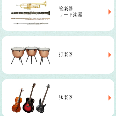
管楽器
リード楽器
打楽器
弦楽器