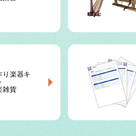
作り楽器キ
ト
楽雑貨