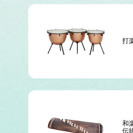
打
和
伝