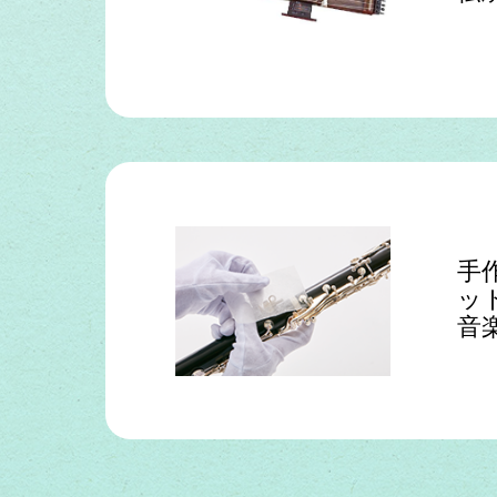
手
ッ
音