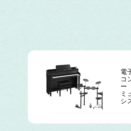
電
コ
ー
ミ
シ