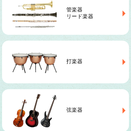
管楽器
リード楽器
打楽器
弦楽器