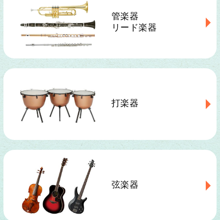
管楽器
リード楽器
打楽器
弦楽器