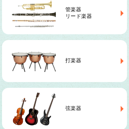
管楽器
リード楽器
打楽器
弦楽器