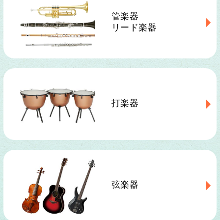
管楽器
リード楽器
打楽器
弦楽器